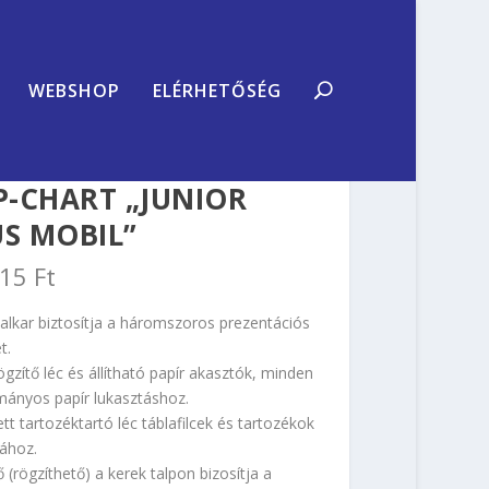
WEBSHOP
ELÉRHETŐSÉG
P-CHART „JUNIOR
US MOBIL”
315
Ft
dalkar biztosítja a háromszoros prezentációs
t.
ögzítő léc és állítható papír akasztók, minden
ányos papír lukasztáshoz.
tt tartozéktartó léc táblafilcek és tartozékok
sához.
 (rögzíthető) a kerek talpon bizosítja a