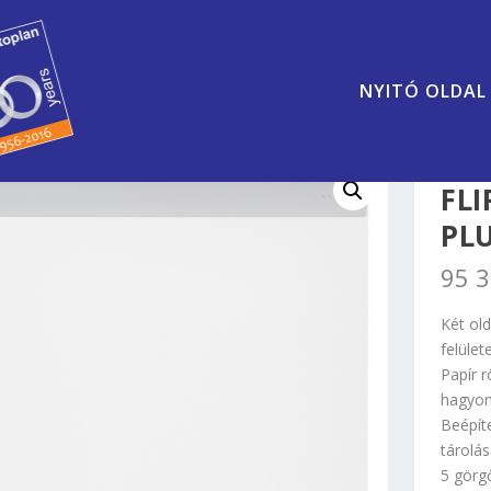
NYITÓ OLDAL
FLI
PL
95 
Két ol
felülete
Papír r
hagyom
Beépíte
tárolá
5 görgő