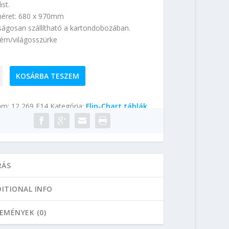
ást.
éret: 680 x 970mm
ságosan szállítható a kartondobozában.
krém/világosszürke
KOSÁRBA TESZEM
ám:
12 269 F14
Kategória:
Flip-Chart táblák
ség
RÁS
ITIONAL INFO
EMÉNYEK (0)