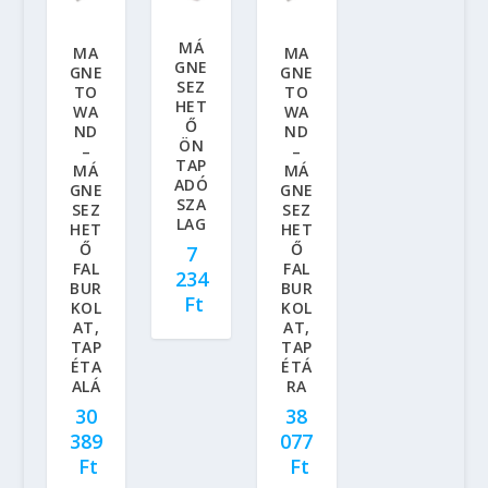
MÁ
MA
MA
GNE
GNE
GNE
SEZ
TO
TO
HET
WA
WA
Ő
ND
ND
ÖN
–
–
TAP
MÁ
MÁ
ADÓ
GNE
GNE
SZA
SEZ
SEZ
LAG
HET
HET
Ő
Ő
7
FAL
FAL
234
BUR
BUR
Ft
KOL
KOL
AT,
AT,
TAP
TAP
ÉTA
ÉTÁ
ALÁ
RA
30
38
389
077
Ft
Ft