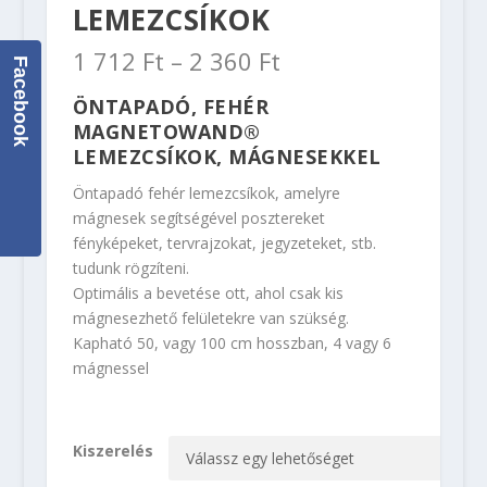
LEMEZCSÍKOK
1 712
Ft
–
2 360
Ft
Facebook
ÖNTAPADÓ, FEHÉR
MAGNETOWAND®
LEMEZCSÍKOK, MÁGNESEKKEL
Öntapadó fehér lemezcsíkok, amelyre
mágnesek segítségével posztereket
fényképeket, tervrajzokat, jegyzeteket, stb.
tudunk rögzíteni.
Optimális a bevetése ott, ahol csak kis
mágnesezhető felületekre van szükség.
Kapható 50, vagy 100 cm hosszban, 4 vagy 6
mágnessel
Kiszerelés