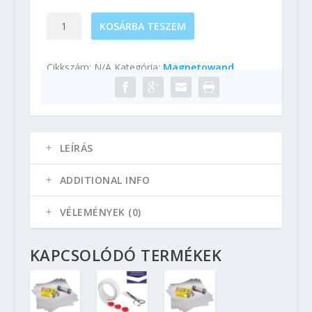
Magnetowand
KOSÁRBA TESZEM
-
mágnesezhető
Cikkszám:
N/A
Kategória:
Magnetowand
lemezcsíkok
mennyiség
LEÍRÁS
ADDITIONAL INFO
VÉLEMÉNYEK (0)
KAPCSOLÓDÓ TERMÉKEK