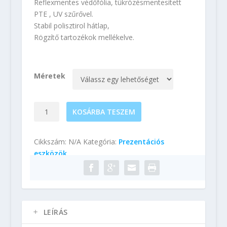
Reflexmentes védőfólia, tükrözésmentesített
PTE , UV szűrővel.
Stabil polisztirol hátlap,
Rögzítő tartozékok mellékelve.
Méretek
Pattintható
KOSÁRBA TESZEM
keret
SP
Cikkszám:
N/A
Kategória:
Prezentációs
-
eszközök
beltéri
mennyiség
LEÍRÁS