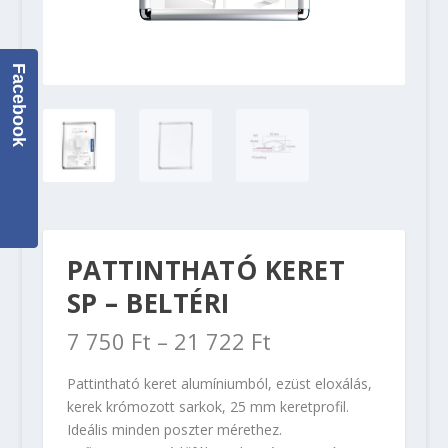
Facebook
PATTINTHATÓ KERET
SP – BELTÉRI
7 750
Ft
–
21 722
Ft
Pattintható keret alumíniumból, ezüst eloxálás,
kerek krómozott sarkok, 25 mm keretprofil.
Ideális minden poszter mérethez.