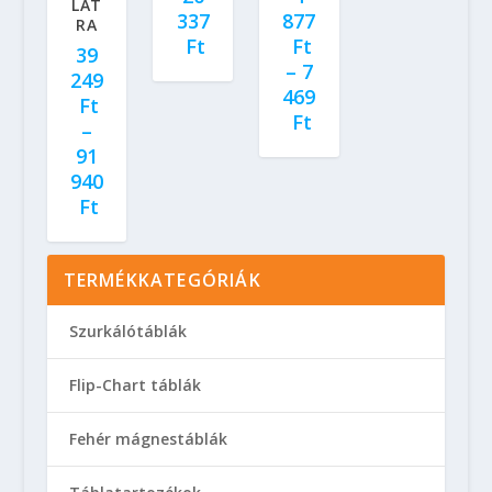
LAT
337
877
RA
Ft
Ft
39
–
7
249
469
Ft
Ft
–
91
940
Ft
TERMÉKKATEGÓRIÁK
Szurkálótáblák
Flip-Chart táblák
Fehér mágnestáblák