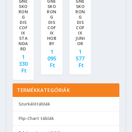
GNE
GNE
GNE
SKO
SKO
SKO
RON
RON
RON
G
G
G
DIS
DIS
DIS
COF
COF
COF
IX
IX
IX
STA
HOB
JUNI
NDA
BY
OR
RD
1
1
1
095
577
330
Ft
Ft
Ft
TERMÉKKATEGÓRIÁK
Szurkálótáblák
Flip-Chart táblák